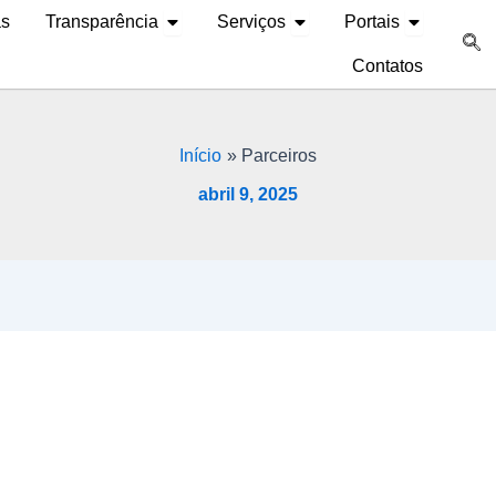
Abrir Transparência
Abrir Serviços
Abrir Portai
as
Transparência
Serviços
Portais
Contatos
Início
Parceiros
abril 9, 2025