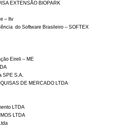
ISA EXTENSÃO BIOPARK
e – Itv
ência do Software Brasileiro – SOFTEX
ção Eireli – ME
TDA
a SPE S.A.
SQUISAS DE MERCADO LTDA
mento LTDA
UMOS LTDA
Ltda