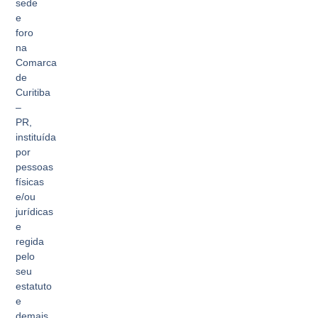
sede
e
foro
na
Comarca
de
Curitiba
–
PR,
instituída
por
pessoas
físicas
e/ou
jurídicas
e
regida
pelo
seu
estatuto
e
demais