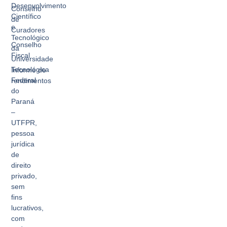
Desenvolvimento
Conselho
Científico
de
e
Curadores
Tecnológico
Conselho
da
Fiscal
Universidade
Tecnológica
Informe de
Federal
rendimentos
do
Paraná
–
UTFPR,
pessoa
jurídica
de
direito
privado,
sem
fins
lucrativos,
com