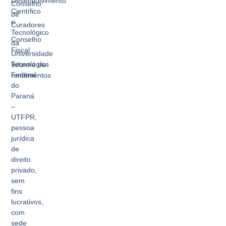
Desenvolvimento
Conselho
Científico
de
e
Curadores
Tecnológico
Conselho
da
Fiscal
Universidade
Tecnológica
Informe de
Federal
rendimentos
do
Paraná
–
UTFPR,
pessoa
jurídica
de
direito
privado,
sem
fins
lucrativos,
com
sede