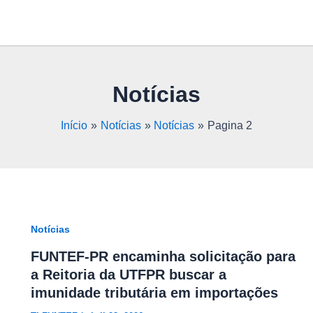
Ir
Paginação
para
de
o
post
conteúdo
Notícias
Início
Notícias
Notícias
Pagina 2
Notícias
FUNTEF-PR encaminha solicitação para
a Reitoria da UTFPR buscar a
imunidade tributária em importações