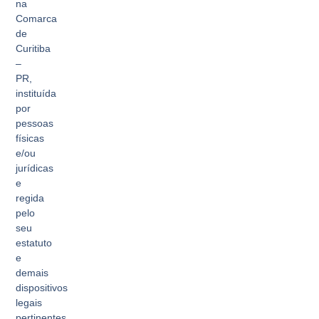
na
Comarca
de
Curitiba
–
PR,
instituída
por
pessoas
físicas
e/ou
jurídicas
e
regida
pelo
seu
estatuto
e
demais
dispositivos
legais
pertinentes.