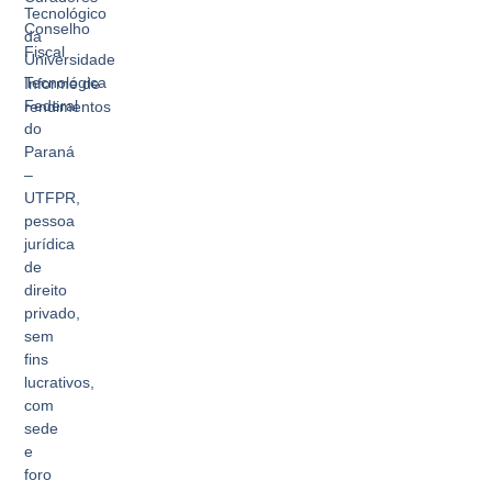
Tecnológico
Conselho
da
Fiscal
Universidade
Tecnológica
Informe de
Federal
rendimentos
do
Paraná
–
UTFPR,
pessoa
jurídica
de
direito
privado,
sem
fins
lucrativos,
com
sede
e
foro