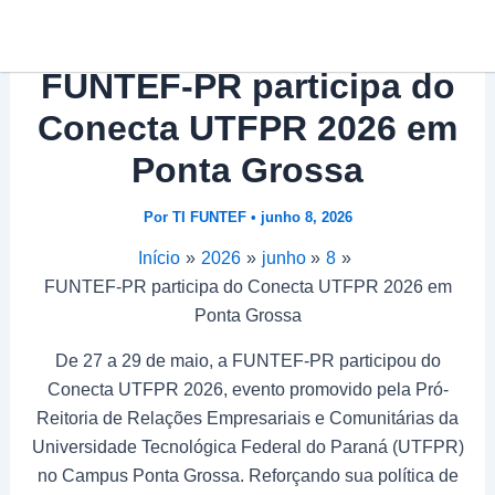
Ir
Post
para
navigation
o
FUNTEF-PR participa do
conteúdo
Conecta UTFPR 2026 em
Ponta Grossa
Por
TI FUNTEF
•
junho 8, 2026
Início
2026
junho
8
FUNTEF-PR participa do Conecta UTFPR 2026 em
Ponta Grossa
De 27 a 29 de maio, a FUNTEF-PR participou do
Conecta UTFPR 2026, evento promovido pela Pró-
Reitoria de Relações Empresariais e Comunitárias da
Universidade Tecnológica Federal do Paraná (UTFPR)
no Campus Ponta Grossa. Reforçando sua política de