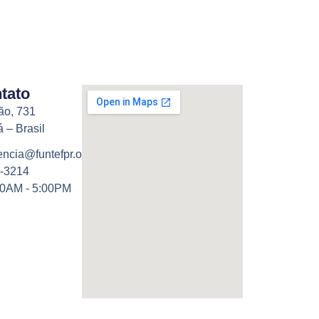
tato
ão, 731
á – Brasil
ncia@funtefpr.org.br
8-3214
00AM - 5:00PM