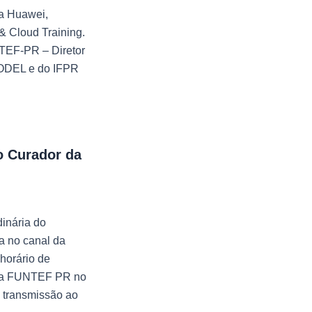
a Huawei,
 & Cloud Training.
TEF-PR – Diretor
CODEL e do IFPR
o Curador da
dinária do
a no canal da
horário de
l da FUNTEF PR no
a transmissão ao