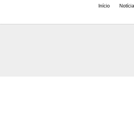
Ir
Início
Notíci
para
o
conteúdo