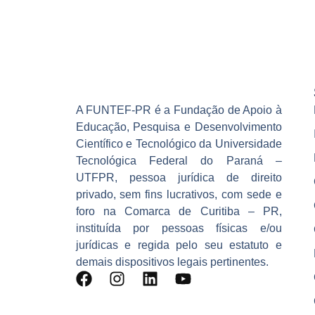
A FUNTEF-PR é a Fundação de Apoio à
Educação, Pesquisa e Desenvolvimento
Científico e Tecnológico da Universidade
Tecnológica Federal do Paraná –
UTFPR, pessoa jurídica de direito
privado, sem fins lucrativos, com sede e
foro na Comarca de Curitiba – PR,
instituída por pessoas físicas e/ou
jurídicas e regida pelo seu estatuto e
demais dispositivos legais pertinentes.
F
I
L
Y
a
n
i
o
c
s
n
u