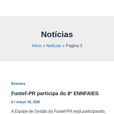
Ir
Paginação
para
de
o
post
conteúdo
Notícias
Início
Notícias
Pagina 3
Eventos
Funtef-PR participa do 8º ENNFAIES
ti
/
março 18, 2026
A Equipe de Gestão da Funtef-PR está participando,