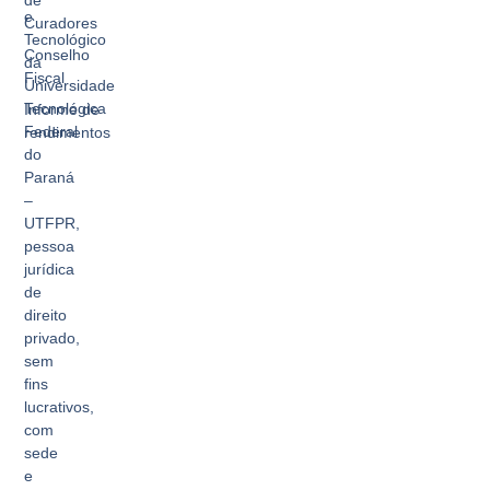
e
Curadores
Tecnológico
Conselho
da
Fiscal
Universidade
Tecnológica
Informe de
Federal
rendimentos
do
Paraná
–
UTFPR,
pessoa
jurídica
de
direito
privado,
sem
fins
lucrativos,
com
sede
e